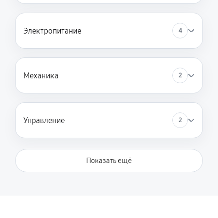
Замена кабеля питания
Электропитание
4
810 руб
45 минут
Механика
2
Управление
2
Показать ещё