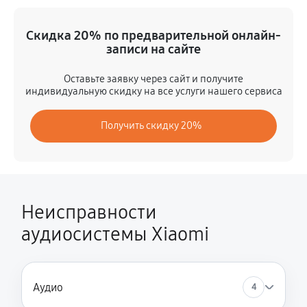
Замена шлейфа
Скидка 20% по предварительной онлайн-
1350 руб
50 минут
записи на сайте
Замена разъема питания
Оставьте заявку через сайт и получите
индивидуальную скидку на все услуги нашего сервиса
900 руб
40 минут
Получить скидку 20%
Восстановление после попадания влаги
2700 руб
150 минут
Замена динамика
1350 руб
60 минут
Неисправности
аудиосистемы Xiaomi
Обновление ПО
630 руб
30 минут
Замена корпуса
Аудио
4
1260 руб
90 минут