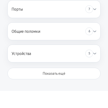
Чистка от пыли
Порты
7
890 руб
90 минут
Замена разъёмов (HDMI, DVI, Дисплей порта)
540 руб
60 минут
Общие поломки
6
Замена HDD (замена жёсткого диска)
450 руб
60 минут
Устройства
5
Замена USB порта
890 руб
60 минут
Показать ещё
Замена звуковой карты
1340 руб
120 минут
Замена кулера
540 руб
60 минут