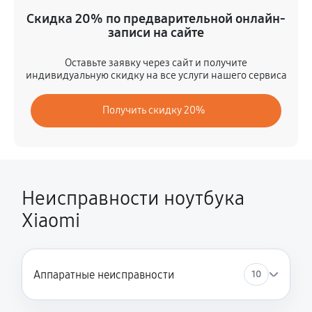
Ремонт вебкамеры
Скидка 20% по предварительной онлайн-
680 руб
60 минут
записи на сайте
Установка драйверов Windows
Оставьте заявку через сайт и получите
индивидуальную скидку на все услуги нашего сервиса
410 руб
60 минут
Получить скидку 20%
Ремонт мультиконтроллера
1170 руб
60 минут
Замена SSD
1340 руб
30 минут
Неисправности ноутбука
Xiaomi
Замена Wi-Fi
630 руб
60 минут
Ремонт цепи питания
Аппаратные неисправности
10
2250 руб
60 минут